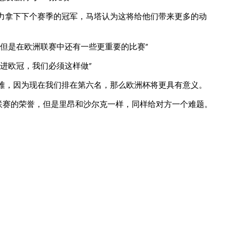
力拿下下个赛季的冠军，马塔认为这将给他们带来更多的动
但是在欧洲联赛中还有一些更重要的比赛”
进欧冠，我们必须这样做”
难，因为现在我们排在第六名，那么欧洲杯将更具有意义。
洲联赛的荣誉，但是里昂和沙尔克一样，同样给对方一个难题。