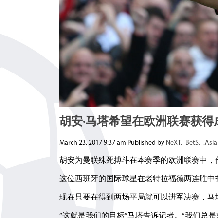
胡安·马塔希望在欧洲联赛获得
March 23, 2017 9:37 am
Published by
NeXT._BetS._.AsIa
胡安为曼联殊死搏斗在本赛季的欧洲联赛中，
这位西班牙的国际球星在老特拉福德两连胜中打
现在只要在得到两场平局就可以进军决赛，马塔
“这就是我们的目标”马塔告诉记者。“我们总是