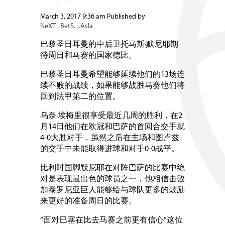
March 3, 2017 9:36 am
Published by
NeXT._BetS._.AsIa
巴黎圣日耳曼的中后卫托马斯·默尼耶期
待周日和马赛的国家德比。
巴黎圣日耳曼希望能够延续他们的13场连
续不败的战绩，如果能够战胜马赛他们将
回到法甲第二的位置。
乌奈·埃梅里很享受最近几周的胜利，在2
月14日他们在欧冠和巴萨的首回合交手就
4-0大胜对手，虽然之后在主场和图卢兹
的交手中未能取得进球和对手0-0战平。
比利时国脚默尼耶在对阵巴萨的比赛中绝
对是表现最出色的球员之一，他相信击败
加泰罗尼亚巨人能够给与球队更多的鼓励
来更好的准备周日的比赛。
“面对巴塞在比去马赛之前更有信心”这位